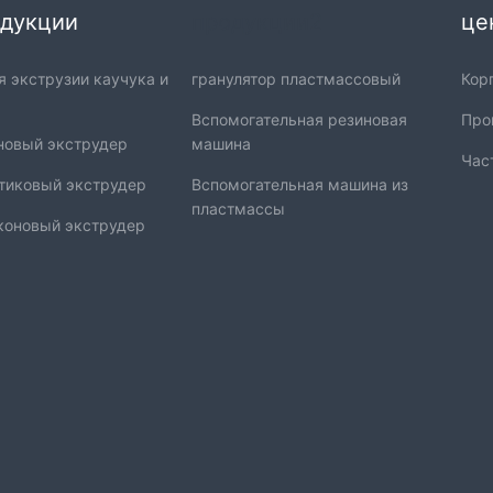
дукции
продукции2
це
я экструзии каучука и
гранулятор пластмассовый
Кор
Вспомогательная резиновая
Про
новый экструдер
машина
Час
тиковый экструдер
Вспомогательная машина из
пластмассы
коновый экструдер