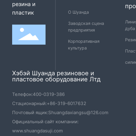
резина и
про
пластик
О Шуанда
Лини
Заводская сцена
дуба
предприятия
Рези
Корпоративная
культура
Плас
сили
Хэбэй Шуанда резиновое и
пластовое оборудование Лтд
Телефон:
400-0319-386
Стационарный:
+86-319-6017632
Почтовый ящик:
Shuangdaxiangsu@126.com
Официальный сайт компании:
www.shuangdasuji.com