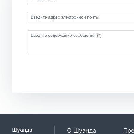
Шуанда
О Шуанда
Пре