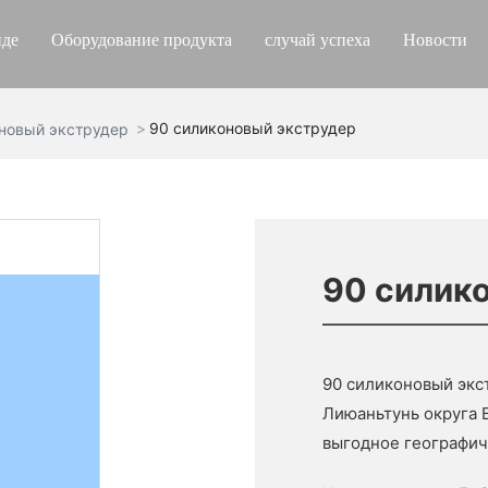
де
Оборудование продукта
случай успеха
Новости
90 силиконовый экструдер
новый экструдер
90 силик
90 силиконовый эк